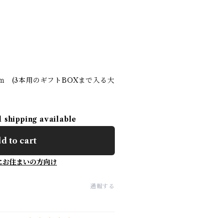
ｍ (3本用のギフトBOXまで入る大
l shipping available
d to cart
にお住まいの方向け
通報する