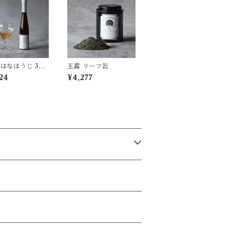
/ はなほうじ 300
玉露 リーフ缶
※要冷蔵品
24
¥4,277