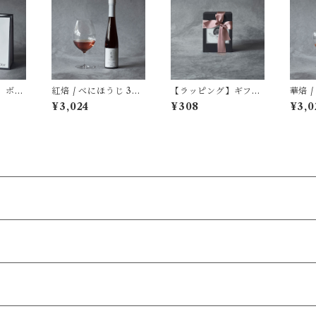
 ボト
紅焙 / べにほうじ 300
【ラッピング】ギフト
華焙 
・リー
ml ※要冷蔵品
BOX リーフ1缶用 B
ml 
¥3,024
¥308
¥3,0
X用
OXだけのご購入はで
きません(単体のリー
フ缶と併せてご購入く
ださい)