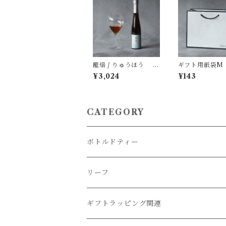
龍焙 / りゅうほう 3
ギフト用紙袋M
00ml 常温保存可
ルドティー商品
¥3,024
¥143
フ3缶ギフトBO
CATEGORY
ボトルドティー
冷蔵便商品
リーフ
常温便商品
ギフトラッピング関連