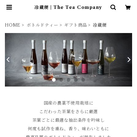
冷蔵便 | The Tea Company
HOME
ボトルドティー
ギフト商品
冷蔵便
国産の農薬不使用栽培に
こだわった茶葉をさらに厳選
茶葉ごとに最適な抽出条件を吟味し
何度も試作を重ね、香り、味わいともに