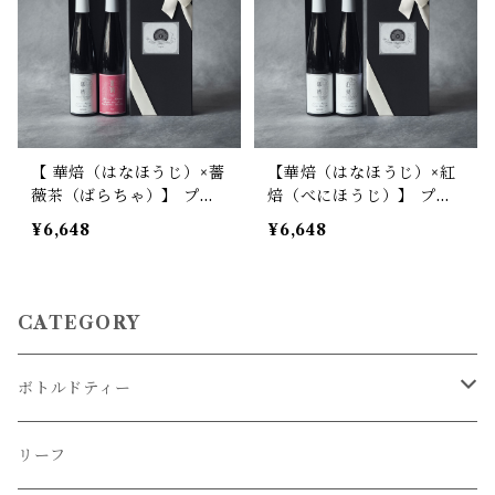
【 華焙（はなほうじ）×薔
【華焙（はなほうじ）×紅
薇茶（ばらちゃ）】 プレ
焙（べにほうじ）】 プレ
ミアムボトルティー ギフ
ミアムボトルティー ギフ
¥6,648
¥6,648
トBOX入り 2本セット※
トBOX入り 2本セット※
要冷蔵品
要冷蔵品
CATEGORY
ボトルドティー
冷蔵便商品
リーフ