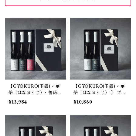
【GYOKURO(玉露) × 華
【GYOKURO(玉露) × 華
焙（はなほうじ）× 薔薇茶
焙（はなほうじ） 】 プレ
(ばらちゃ) 】 プレミアム
ミアムボトルティー ギフ
¥13,984
¥10,860
ボトルティー ギフトBOX
トBOX入り 2本セット ※
入り ３本セット ※要冷蔵
要冷蔵品
品