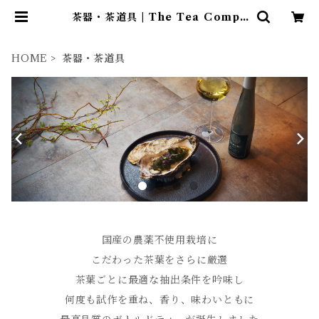
茶器・茶道具 | The Tea Compa
ny
HOME
茶器・茶道具
国産の農薬不使用栽培に
こだわった茶葉をさらに厳選
茶葉ごとに最適な抽出条件を吟味し
何度も試作を重ね、香り、味わいともに