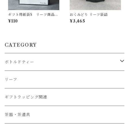
ギフト用紙袋S リーフ商品・
おくみどり リーフ袋詰
1缶、2缶ギフトBOX用
¥110
¥3,465
CATEGORY
ボトルドティー
冷蔵便商品
リーフ
常温便商品
ギフトラッピング関連
ギフト商品
茶器・茶道具