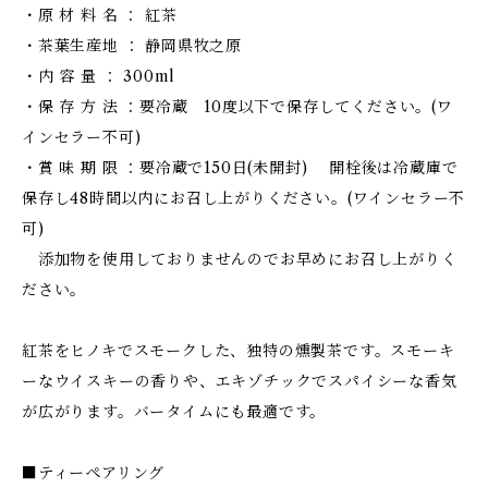
・原 材 料 名 ： 紅茶
・茶葉生産地 ： 静岡県牧之原
・内 容 量 ： 300ml
・保 存 方 法 ：要冷蔵 10度以下で保存してください。(ワ
インセラー不可)
・賞 味 期 限 ：要冷蔵で150日(未開封) 開栓後は冷蔵庫で
保存し48時間以内にお召し上がりください。(ワインセラー不
可)
添加物を使用しておりませんのでお早めにお召し上がりく
ださい。
紅茶をヒノキでスモークした、独特の燻製茶です。スモーキ
ーなウイスキーの香りや、エキゾチックでスパイシーな香気
が広がります。バータイムにも最適です。
■ティーペアリング