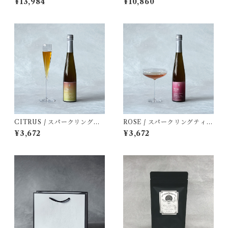
¥13,984
¥10,860
ちゃ) 】 プレミアムボトルテ
ボトルティー ギフトBOX入り
ィー ギフトBOX入り ３本セ
2本セット ※要冷蔵品
ット ※要冷蔵品
CITRUS / スパークリングテ
ROSE / スパークリングティー
ィー シトラス 300ml 常温
ローズ 300ml 常温保存可
¥3,672
¥3,672
保存可