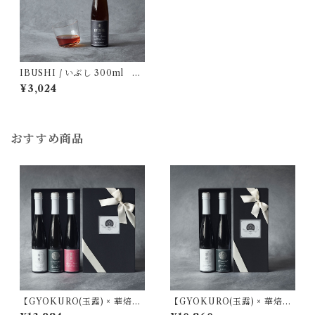
IBUSHI / いぶし 300ml ※
要冷蔵品
¥3,024
おすすめ商品
【GYOKURO(玉露) × 華焙
【GYOKURO(玉露) × 華焙
（はなほうじ）× 薔薇茶(ばら
（はなほうじ） 】 プレミアム